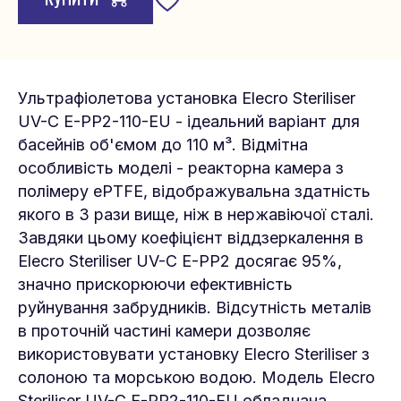
Ультрафіолетова установка Elecro Steriliser
UV-C E-PP2-110-EU - ідеальний варіант для
басейнів об'ємом до 110 м³. Відмітна
особливість моделі - реакторна камера з
полімеру ePTFE, відображувальна здатність
якого в 3 рази вище, ніж в нержавіючої сталі.
Завдяки цьому коефіцієнт віддзеркалення в
Elecro Steriliser UV-C E-PP2 досягає 95%,
значно прискорюючи ефективність
руйнування забрудників. Відсутність металів
в проточній частині камери дозволяє
використовувати установку Elecro Steriliser з
солоною та морською водою. Модель Elecro
Steriliser UV-C E-PP2-110-EU обладнана