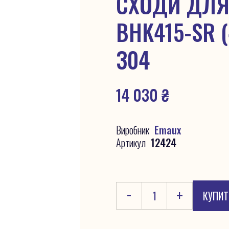
СХОДИ ДЛЯ
BHK415-SR (
304
14 030
₴
Виробник
Emaux
Артикул
12424
-
+
КУПИТ