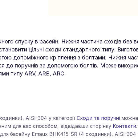
ного спуску в басейн. Нижня частина сходів без в
тановити цільні сходи стандартного типу. Виготовл
могою допоміжного кріплення з болтами. Нижня част
я до поручнів за допомогою болтів. Може викори
ями типу ARV, ARB, ARC.
одинки), AISI-304 у категорії
Сходи та поручні
можна 
ним для вас способом, відвідавши сторінку
Контакти
для басейну Emaux BHK415-SR (4 сходинки), AISI-304 