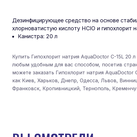
Дезинфицирующее средство на основе стабил
хлорноватистую кислоту HClO и гипохлорит на
Канистра: 20 л
Купить Гипохлорит натрия AquaDoctor C-15L 20 л
любым удобным для вас способом, посетив стр
можете заказать Гипохлорит натрия AquaDoctor C
как Киев, Харьков, Днепр, Одесса, Львов, Винн
Франковск, Кропивницкий, Тернополь, Кременчуг